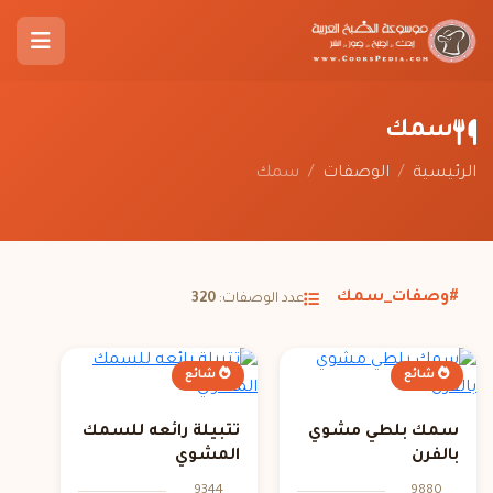
سمك
الرئيسية
/
الوصفات
/
سمك
#وصفات_سمك
عدد الوصفات:
320
شائع
شائع
سمك بلطي مشوي
تتبيلة رائعه للسمك
بالفرن
المشوي
9344
9880