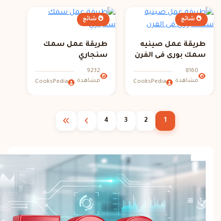
شائع
شائع
طريقة عمل صينيه
طريقة عمل سمك
سمك بورى فى الفرن
سنجاري
9232
8160
مشاهدة
مشاهدة
CooksPedia
CooksPedia
4
3
2
1